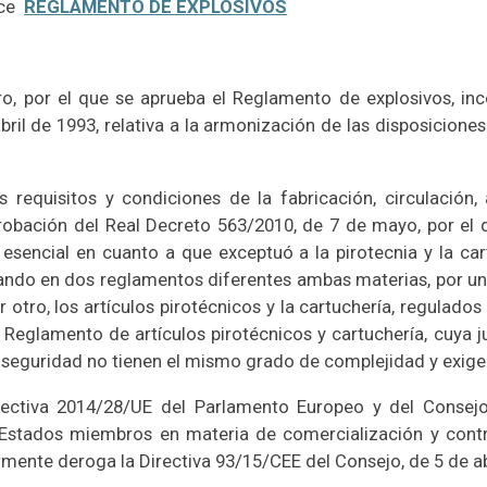
ace
REGLAMENTO DE EXPLOSIVOS
ro, por el que se aprueba el Reglamento de explosivos, inc
bril de 1993, relativa a la armonización de las disposiciones
 requisitos y condiciones de la fabricación, circulació
aprobación del Real Decreto 563/2010, de 7 de mayo, por el
 esencial en cuanto a que exceptuó a la pirotecnia y la ca
ando en dos reglamentos diferentes ambas materias, por un l
 otro, los artículos pirotécnicos y la cartuchería, regulado
 Reglamento de artículos pirotécnicos y cartuchería, cuya j
a seguridad no tienen el mismo grado de complejidad y exige
rectiva 2014/28/UE del Parlamento Europeo y del Consejo
 Estados miembros en materia de comercialización y control
ormente deroga la Directiva 93/15/CEE del Consejo, de 5 de ab