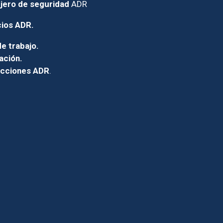
jero de seguridad
ADR
cios ADR.
e trabajo.
ación.
icciones ADR
.