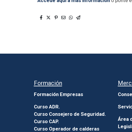
Accede aquí a más información
o ponte 
Formación
Merc
Formación Empresas
Conse
Curso ADR.
Servi
Curso Consejero de Seguridad.
Área d
Curso CAP.
Legisl
Curso Operador de calderas