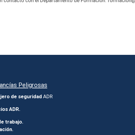
en contacto con el Departamento de Formación: formacion@
ancías Peligrosas
jero de seguridad
ADR
cios ADR.
e trabajo.
ación.