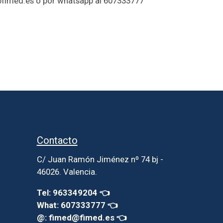
fimed.es o por whatsapp al 607333777
Contacto
C/ Juan Ramón Jiménez nº 74 bj -
46026. Valencia.
Tel: 963349204 👈
What: 607333777 👈
@: fimed@fimed.es 👈