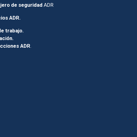
jero de seguridad
ADR
cios ADR.
e trabajo.
ación.
icciones ADR
.