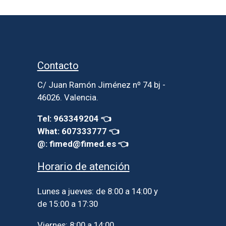
Contacto
C/ Juan Ramón Jiménez nº 74 bj -
46026. Valencia.
Tel: 963349204 👈
What: 607333777 👈
@: fimed@fimed.es 👈
Horario de atención
Lunes a jueves: de 8:00 a 14:00 y
de 15:00 a 17:30
Viernes: 8:00 a 14:00