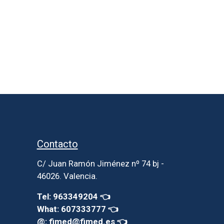
Contacto
C/ Juan Ramón Jiménez nº 74 bj -
46026. Valencia.
Tel: 963349204 👈
What: 607333777 👈
@: fimed@fimed.es 👈