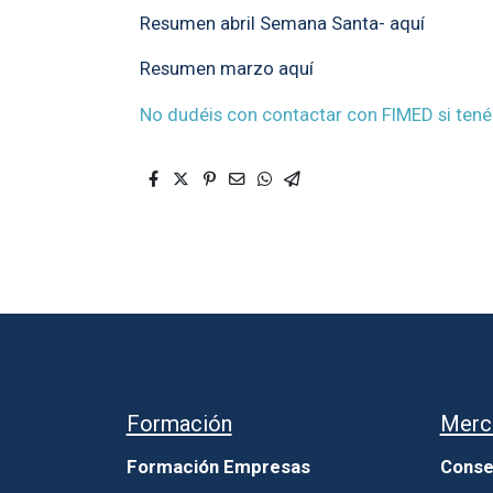
Resumen abril Semana Santa- aquí
Resumen marzo aquí
No dudéis con contactar con FIMED si tenéi
Formación
Merc
Formación Empresas
Conse