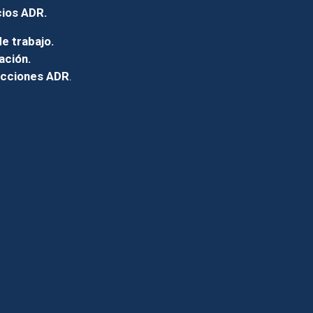
cios ADR.
e trabajo.
ación.
icciones ADR
.