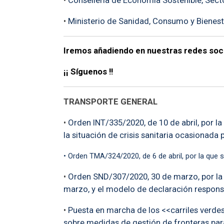
•
Conselleria de Economía Sostenible, Sect
•
Ministerio de Sanidad, Consumo y Bienest
Iremos añadiendo en nuestras redes soci
¡¡ Síguenos !!
TRANSPORTE GENERAL
•
Orden INT/335/2020, de 10 de abril, por l
la situación de crisis sanitaria ocasionada 
• Orden TMA/324/2020, de 6 de abril, por la que s
•
Orden SND/307/2020, 30 de marzo, por la qu
marzo, y el modelo de declaración responsab
•
Puesta en marcha de los <<carriles verdes
sobre medidas de gestión de fronteras para 