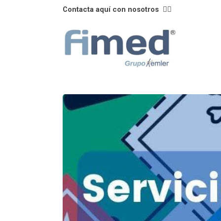
Contacta aquí con nosotros
👈🏼