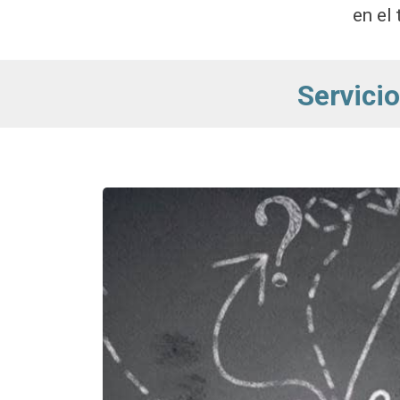
en el
Servici